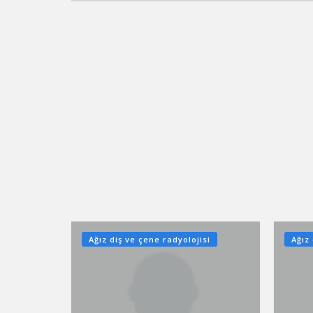
Ağız diş ve çene radyolojisi
Ağız