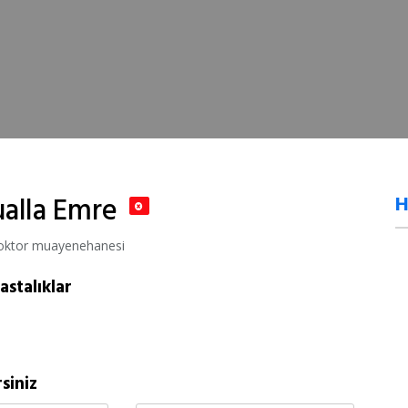
ualla Emre
ktor muayenehanesi
astalıklar
siniz