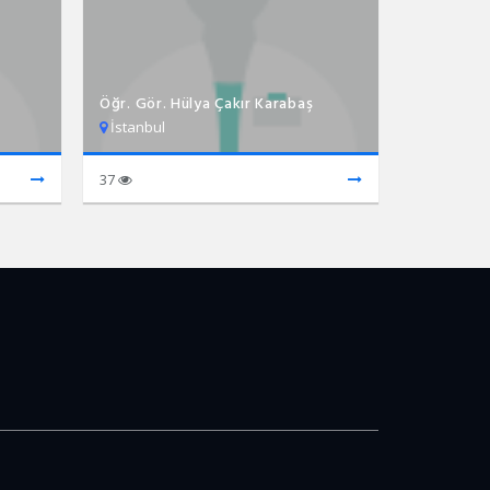
Öğr. Gör. Hülya Çakır Karabaş
İstanbul
37