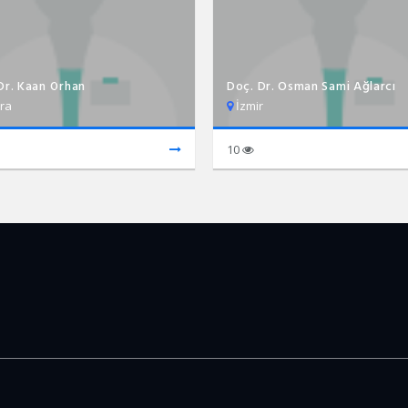
Dr. Kaan Orhan
Doç. Dr. Osman Sami Ağlarcı
ra
İzmir
10