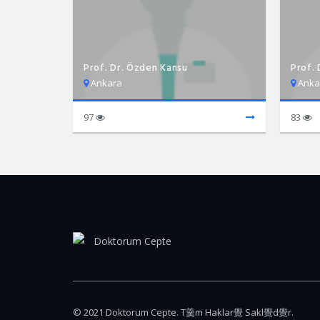
Prof. Dr. Özden Kansu
Prof. 
Ankara
Anka
97
83
© 2021 Doktorum Cepte. T羹m Haklar覺 Sakl覺d覺r.