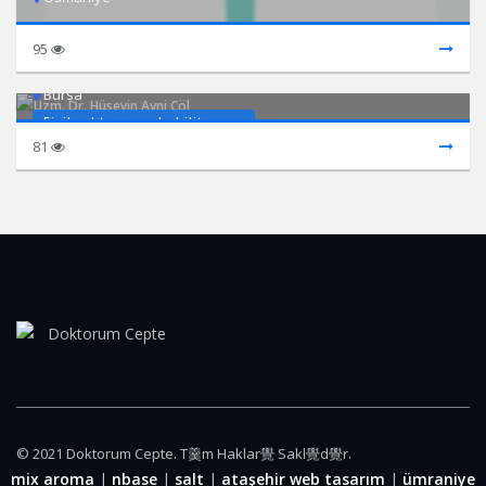
95
Uzm. Dr. Hüseyin Avni Çöl
Bursa
Fiziksel tıp ve rehabilitasyon
81
© 2021 Doktorum Cepte. T羹m Haklar覺 Sakl覺d覺r.
mix aroma
|
nbase
|
salt
|
ataşehir web tasarım
|
ümraniye