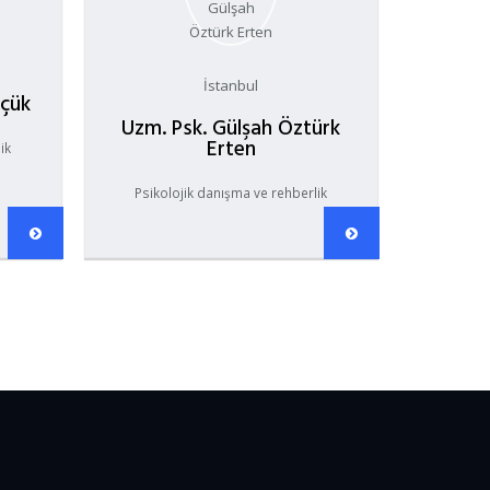
İstanbul
üçük
Uzm. Psk. Gülşah Öztürk
Erten
ik
Psikolojik danışma ve rehberlik