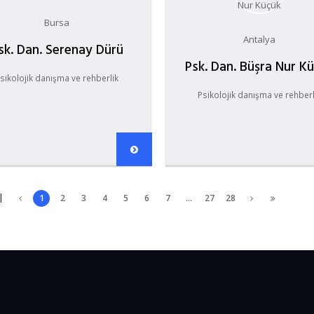
Bursa
Antalya
sk. Dan. Serenay Dürü
Psk. Dan. Büşra Nur K
sikolojik danışma ve rehberlik
Psikolojik danışma ve rehberl
|
1
2
3
4
5
6
7
...
27
28