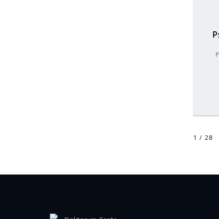
P
P
1 / 28