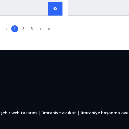
1
2
3
şehir web tasarım
|
ümraniye avukat
|
ümraniye boşanma avu