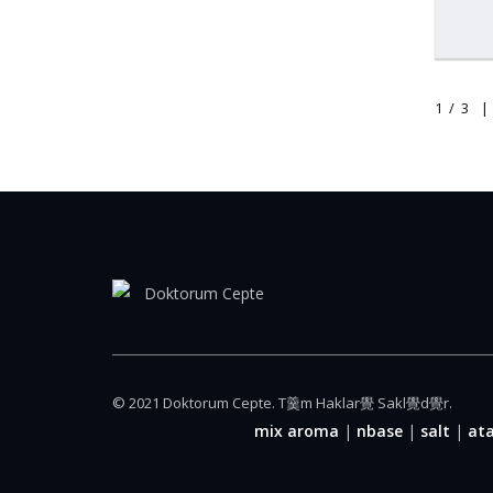
1 / 3
|
© 2021 Doktorum Cepte. T羹m Haklar覺 Sakl覺d覺r.
mix aroma
|
nbase
|
salt
|
ata