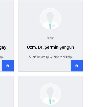
İzmir
ogay
Uzm. Dr. Şermin Şengün
tıp
Sualtı hekimliği ve hiperbarik tıp