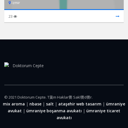
İzmir
23
© 2021 Doktorum Cepte. T羹m Haklar覺 Sakl覺d覺r.
mix aroma
|
nbase
|
salt
|
ataşehir web tasarım
|
ümraniye
avukat
|
ümraniye boşanma avukatı
|
ümraniye ticaret
avukatı